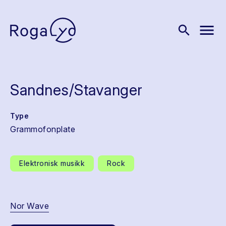
menu
search
Sandnes/Stavanger
Type
Grammofonplate
Elektronisk musikk
Rock
Nor Wave