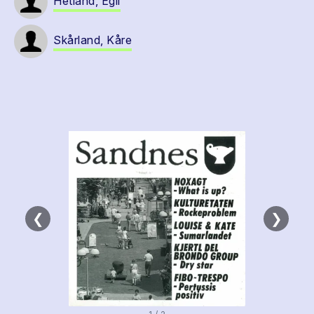
Hetland, Egil
Skårland, Kåre
❮
❯