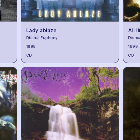
Lady ablaze
All l
Dismal Euphony
Disma
1999
1999
CD
CD