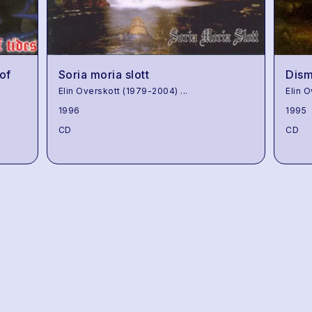
of
Soria moria slott
Dism
Elin Overskott (1979-2004)
...
Elin 
1996
1995
CD
CD