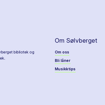
Om Sølvberget
vberget bibliotek og
Om oss
ek.
Bli låner
Musikktips