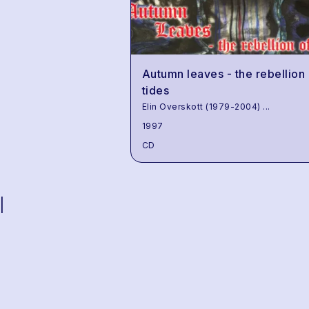
Autumn leaves - the rebellion 
tides
Elin Overskott (1979-2004)
...
1997
CD
|