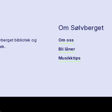
Om Sølvberget
vberget bibliotek og
Om oss
ek.
Bli låner
Musikktips