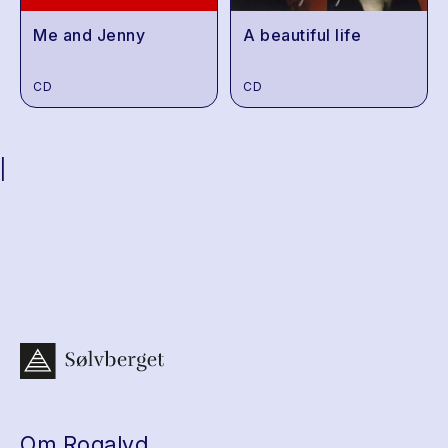
Me and Jenny
A beautiful life
CD
CD
|
Om Rogalyd