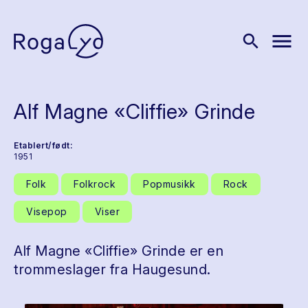
menu
search
Alf Magne «Cliffie» Grinde
Etablert/født:
1951
Folk
Folkrock
Popmusikk
Rock
Visepop
Viser
Alf Magne «Cliffie» Grinde er en
trommeslager fra Haugesund.