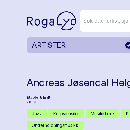
ARTISTER
Andreas Jøsendal Hel
Etablert/født:
2003
Jazz
Korpsmusikk
Musikklære
P
Underholdningsmusikk