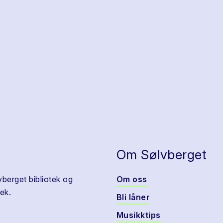
Om Sølvberget
vberget bibliotek og
Om oss
ek.
Bli låner
Musikktips