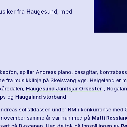
usiker fra Haugesund, med
 saksofon, spiller Andreas piano, bassgitar, kontraba
se fra musikklinja på Skeisvang vgs. Helgeland er 
kåredalen,
Haugesund Janitsjar Orkester
, Rogala
ps og
Haugaland storband
.
Andreas solistklassen under RM i konkurranse med 
 I november samme år var han med på
Matti Røsslan
sert på Byscenen. Han deltok på innspillingen av
Rø