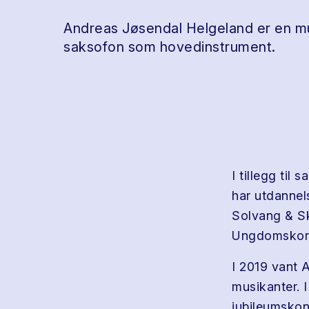
Andreas Jøsendal Helgeland er en m
saksofon som hovedinstrument.
I tillegg til
har utdannel
Solvang & S
Ungdomskor
I 2019 vant 
musikanter.
jubileumskon