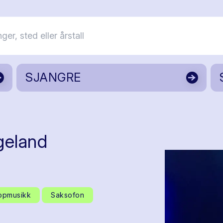
SJANGRE
geland
opmusikk
Saksofon