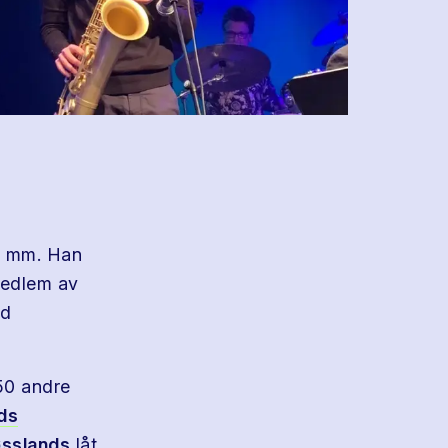
ss mm. Han
medlem av
nd
50 andre
ds
sslands
låt