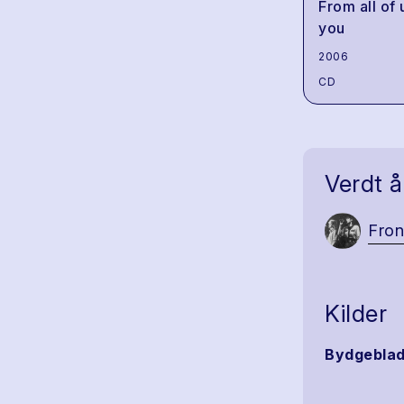
From all of u
you
2006
CD
Verdt å
Fron
Kilder
Bydgeblad