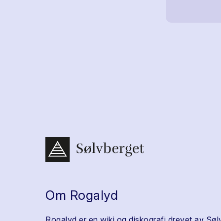
Om Rogalyd
Rogalyd er en wiki og diskografi drevet av Søl