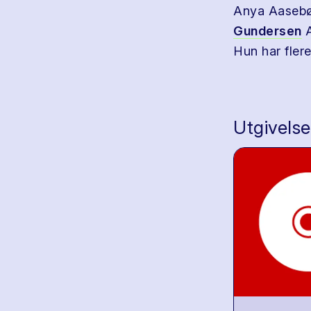
Anya Aasebø 
Gundersen
A
Hun har fler
Utgivelse