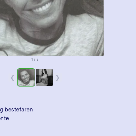
1 / 2
❮
❯
g bestefaren
ente