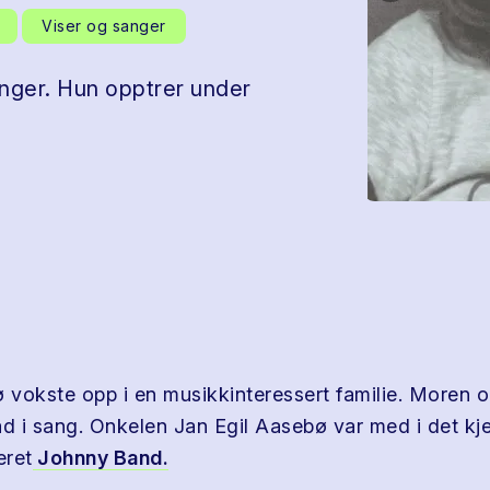
Viser og sanger
anger. Hun opptrer under
vokste opp i en musikkinteressert familie. Moren o
ad i sang. Onkelen Jan Egil Aasebø var med i det kj
eret
Johnny Band.