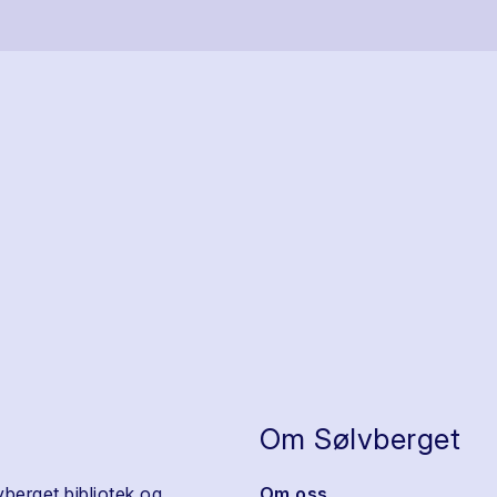
Om Sølvberget
vberget bibliotek og
Om oss