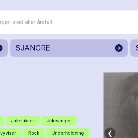
SJANGRE
Julesalmer
Julesanger
❮
vyviser
Rock
Underholdning