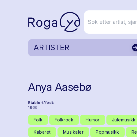
ARTISTER
Anya Aasebø
Etablert/født:
1969
Folk
Folkrock
Humor
Julemusikk
Kabaret
Musikaler
Popmusikk
Re