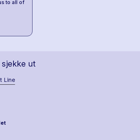
s to all of
 sjekke ut
t Line
et