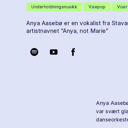
Underholdningsmusikk
Visepop
Viser
Anya Aasebø er en vokalist fra Stav
artistnavnet "Anya, not Marie"
Anya Aasebø 
var svært gl
danseorkest