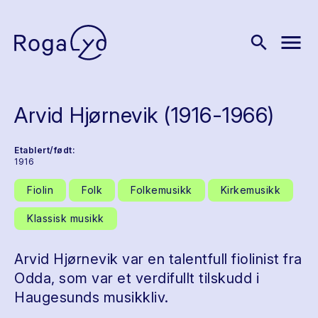
menu
search
Arvid Hjørnevik (1916-1966)
Etablert/født:
1916
Fiolin
Folk
Folkemusikk
Kirkemusikk
Klassisk musikk
Arvid Hjørnevik var en talentfull fiolinist fra
Odda, som var et verdifullt tilskudd i
Haugesunds musikkliv.