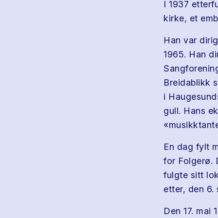
I 1937 etter
kirke, et emb
Han var dirig
1965. Han di
Sangforening
Breidablikk 
i Haugesunds 
gull. Hans e
«musikktant
En dag fylt m
for Folgerø.
fulgte sitt 
etter, den 6
Den 17. mai 