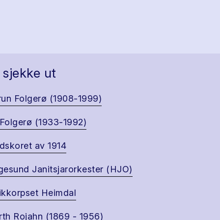
 sjekke ut
un Folgerø (1908-1999)
 Folgerø (1933-1992)
skoret av 1914
esund Janitsjarorkester (HJO)
kkorpset Heimdal
rth Rojahn (1869 - 1956)