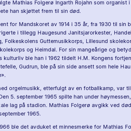
fulgte Mathias Folgerø Ingarth Rojahn som organist i
ete han skjøttet frem til sin død.
ent for Mandskoret av 1914 i 35 år, fra 1930 til sin 
rigerte i tillegg Haugesund Janitsjarorkester, Hand
, Folkeskolens Guttemusikkorps, Lillesund skoleko
skolekorps og Heimdal. For sin mangeårige og betyd
kulturliv ble han i 1962 tildelt H.M. Kongens fortje
ktefelle, Gudrun, ble på sin side ansett som hele H
e».
ed orgelmusikk, etterfulgt av en fotballkamp, var til
 Den 5. september 1965 spilte han under høymessen,
lokale lag på stadion. Mathias Folgerø avgikk ved d
. september 1965.
1966 ble det avduket et minnesmerke for Mathias Fo