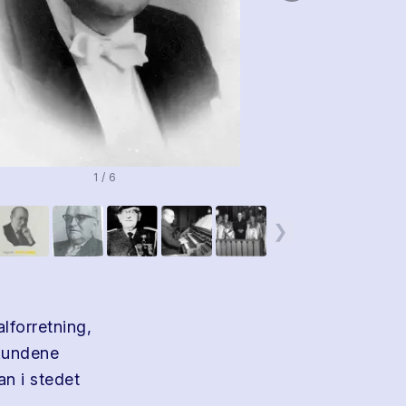
1 / 6
❯
lforretning,
 kundene
an i stedet