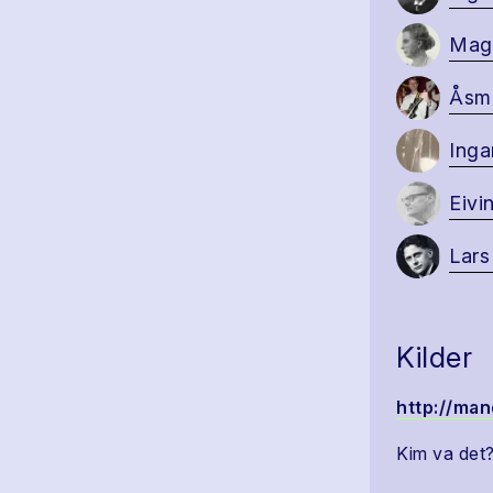
Mag
Åsmu
Inga
Eivi
Lars
Kilder
http://man
Kim va det