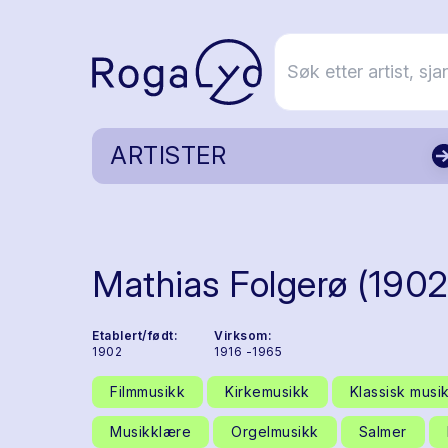
ARTISTER
Mathias Folgerø (190
Etablert/født:
Virksom:
1902
1916 -1965
Filmmusikk
Kirkemusikk
Klassisk musi
Musikklære
Orgelmusikk
Salmer