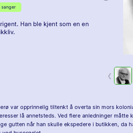
e sanger
irigent. Han ble kjent som en en
kkliv.
❮
rø var opprinnelig tiltenkt å overta sin mors kolonia
eresser lå annetsteds. Ved flere anledninger måtte
ge gutten når han skulle ekspedere i butikken, da h
 ved husorgelet.