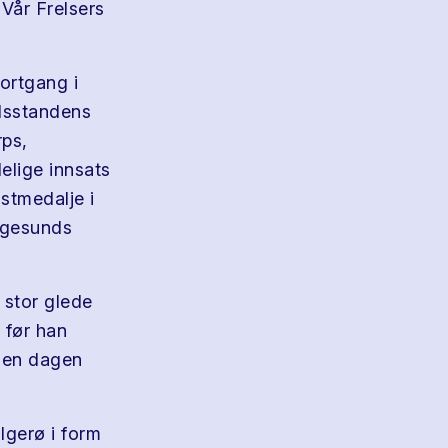
 Vår Frelsers
bortgang i
elsstandens
rps,
elige innsats
nstmedalje i
augesunds
 stor glede
 før han
øden dagen
lgerø i form