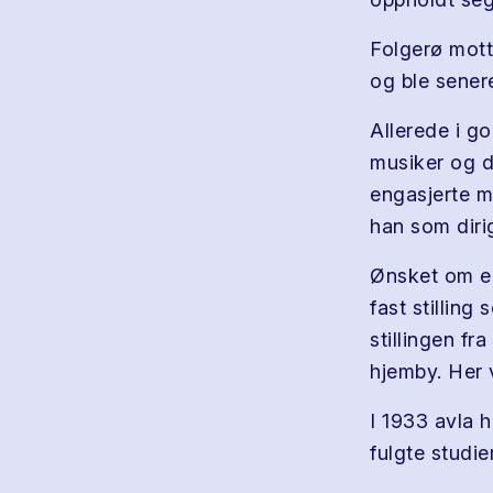
Folgerø mott
og ble sener
Allerede i go
musiker og d
engasjerte m
han som diri
Ønsket om en 
fast stillin
stillingen fra
hjemby. Her v
I 1933 avla 
fulgte studie