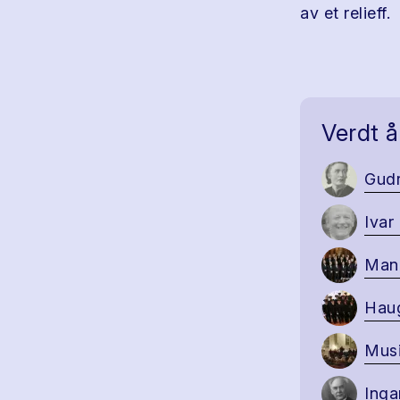
av et relieff.
Verdt å
Gudr
Ivar
Mand
Haug
Musi
Inga