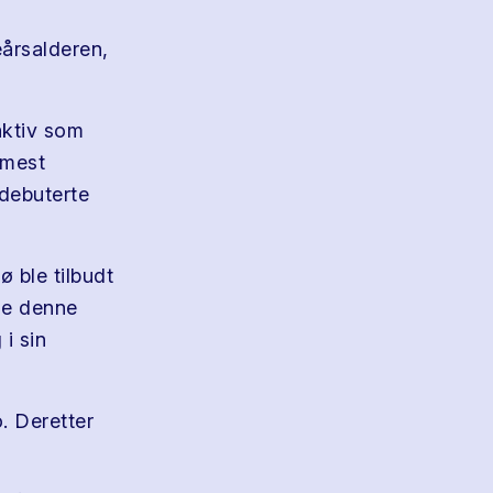
årsalderen,
aktiv som
 mest
debuterte
ø ble tilbudt
dde denne
 i sin
. Deretter