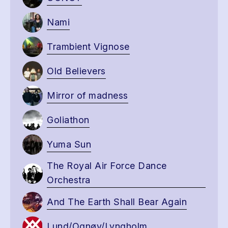
Nami
Trambient Vignose
Old Believers
Mirror of madness
Goliathon
Yuma Sun
The Royal Air Force Dance
Orchestra
And The Earth Shall Bear Again
Lund/Ognøy/Lyngholm