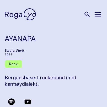
menu
search
AYANAPA
Etablert/født:
2022
Rock
Bergensbasert rockeband med
karmøydialekt!