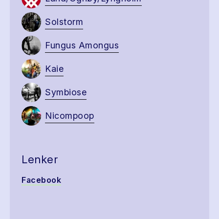
Solstorm
Fungus Amongus
Kaie
Symbiose
Nicompoop
Lenker
Facebook