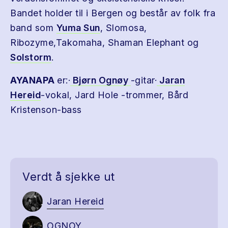
Bandet holder til i Bergen og består av folk fra
band som
Yuma Sun
, Slomosa,
Ribozyme,Takomaha, Shaman Elephant og
Solstorm
.
AYANAPA
er:·
Bjørn Ognøy
-gitar·
Jaran
Hereid
-vokal, Jard Hole -trommer, Bård
Kristenson-bass
Verdt å sjekke ut
Jaran Hereid
OGNOY