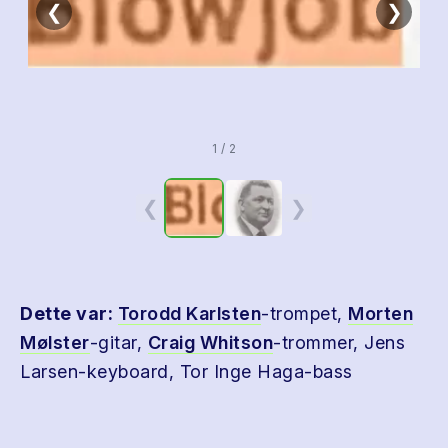
❮
❯
1 / 2
❮
❯
Dette var:
Torodd Karlsten
-trompet,
Morten
Mølster
-gitar,
Craig Whitson
-trommer, Jens
Larsen-keyboard, Tor Inge Haga-bass