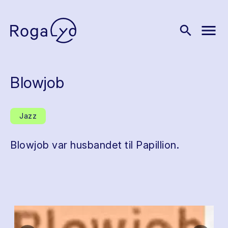
menu
search
Blowjob
Jazz
Blowjob var husbandet til Papillion.