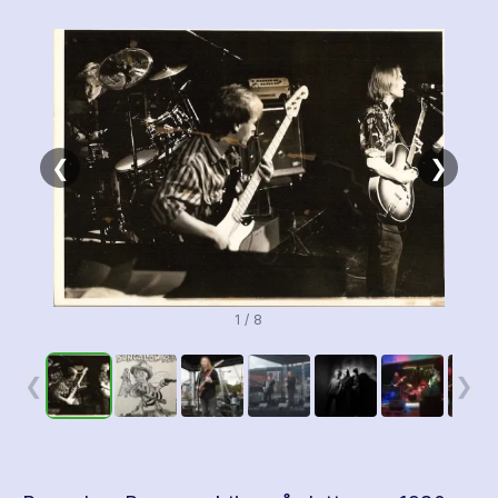
❮
❯
1 / 8
❮
❯