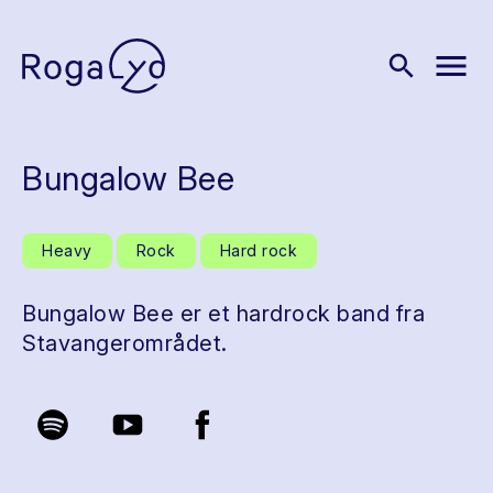
menu
search
Bungalow Bee
Heavy
Rock
Hard rock
Bungalow Bee er et hardrock band fra
Stavangerområdet.