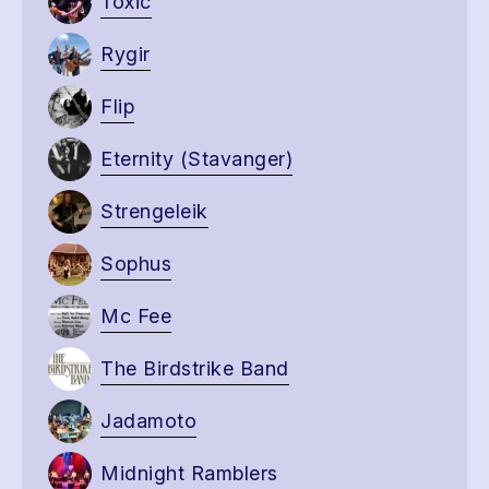
Toxic
Rygir
Flip
Eternity (Stavanger)
Strengeleik
Sophus
Mc Fee
The Birdstrike Band
Jadamoto
Midnight Ramblers