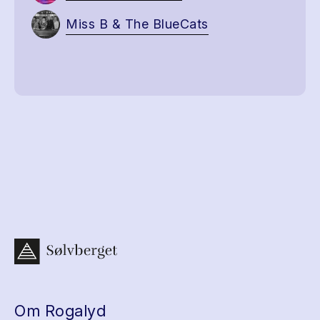
Miss B & The BlueCats
Om Rogalyd