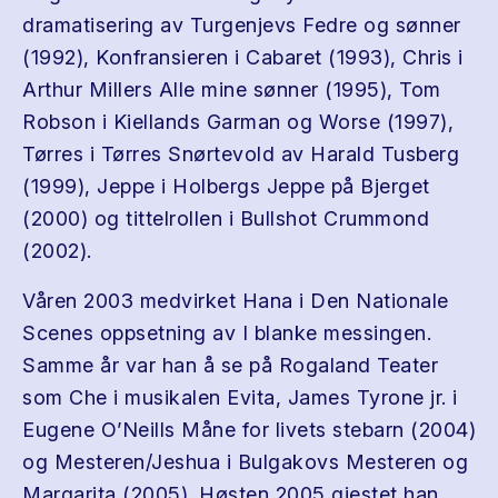
drama­tis­er­ing av Tur­gen­jevs Fedre og søn­ner
(1992), Kon­fran­sieren i Cabaret (1993), Chris i
Arthur Millers Alle mine søn­ner (1995), Tom
Rob­son i Kiel­lands Gar­man og Worse (1997),
Tør­res i Tør­res Snørtevold av Har­ald Tus­berg
(1999), Jeppe i Hol­bergs Jeppe på Bjer­get
(2000) og tit­tel­rollen i Bull­shot Crum­mond
(2002).
Våren 2003 med­vir­ket Hana i Den Nationale
Scenes oppset­ning av I blanke messin­gen.
Samme år var han å se på Roga­land Teater
som Che i musikalen Evita, James Tyrone jr. i
Eugene O’Neills Måne for livets ste­barn (2004)
og Mesteren/​Jeshua i Bul­gakovs Mesteren og
Mar­garita (2005). Høsten 2005 gjestet han