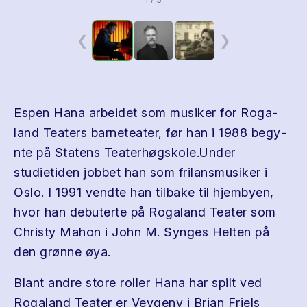
❮
❯
Espen Hana arbei­det som musiker for Roga­
land Teaters bar­neteater, før han i 1988 beg­y­
nte på Statens Teater­høgskole.Under
studietiden jobbet han som frilansmusiker i
Oslo. I 1991 vendte han tilbake til hjem­byen,
hvor han debuterte på Roga­land Teater som
Christy Mahon i John M. Syn­ges Hel­ten på
den grønne øya.
Blant andre store roller Hana har spilt ved
Roga­land Teater er Vevgeny i Brian Friels