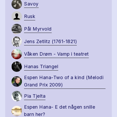
Savoy
Rusk
Pål Myrvold
Jens Zetlitz (1761-1821)
Våken Drøm - Vamp i teatret
Hanas Triangel
Espen Hana-Two of a kind (Melodi
Grand Prix 2009)
Pia Tjelta
Espen Hana- E det någen snille
barn her?