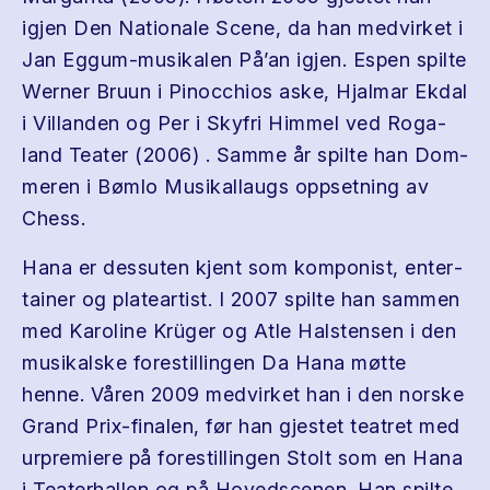
igjen Den Nationale Scene, da han med­vir­ket i
Jan Eggum-​musikalen På’an igjen. Espen spilte
Werner Bruun i Pinoc­chios aske, Hjal­mar Ekdal
i Vil­lan­den og Per i Skyfri Him­mel ved Roga­
land Teater (2006) . Samme år spilte han Dom­
meren i Bømlo Musikallaugs oppset­ning av
Chess.
Hana er dessuten kjent som kom­pon­ist, enter­
tainer og plateartist. I 2007 spilte han sam­men
med Karo­line Krüger og Atle Hal­stensen i den
musikalske forestill­in­gen Da Hana møtte
henne. Våren 2009 med­vir­ket han i den norske
Grand Prix-​finalen, før han gjestet teatret med
urpremiere på forestill­in­gen Stolt som en Hana
i Teater­hallen og på Hov­ed­sce­nen. Han spilte