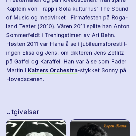
Kaptein von Trapp i Sola kul­turhus’ The Sound
of Music og med­vir­ket i Fir­mafesten på Roga­
land Teater (2010). Våren 2011 spilte han Anton
Som­mer­feldt i Tren­ingsti­men av Ari Behn.
Høsten 2011 var Hana å se i jubileums­forestill­
in­gen Elisa og Jens, om dik­teren Jens Zetlitz
på Gaffel og Karaf­fel. Han var å se som Fader
Mar­tin i
Kaiz­ers Orchestra
-​stykket Sonny på
Hovedscenen.
Utgivelser