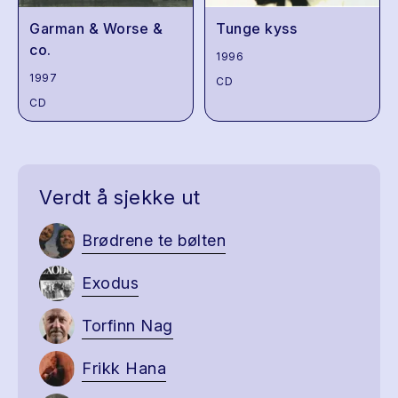
Garman & Worse &
Tunge kyss
co.
1996
1997
CD
CD
Verdt å sjekke ut
Brødrene te bølten
Exodus
Torfinn Nag
Frikk Hana