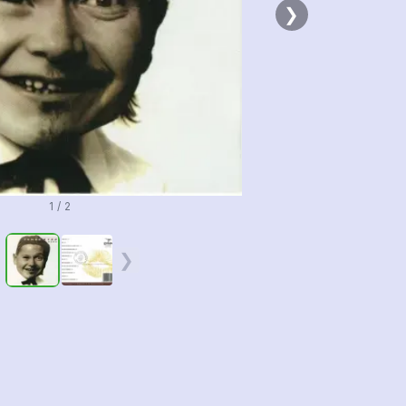
❯
1 / 2
❮
❯