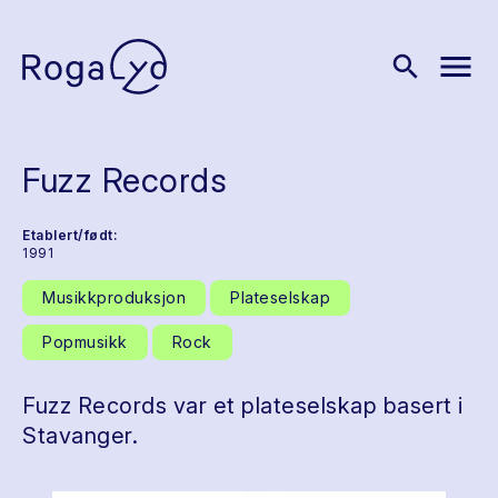
menu
search
Fuzz Records
Etablert/født:
1991
Musikkproduksjon
Plateselskap
Popmusikk
Rock
Fuzz Records var et plateselskap basert i
Stavanger.