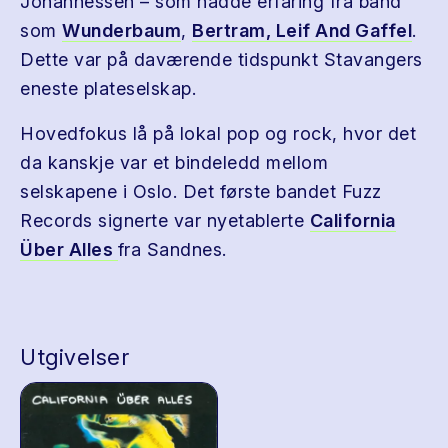
Johannessen – som hadde erfaring fra band
som
Wunderbaum
,
Bertram, Leif And Gaffel
.
Dette var på daværende tidspunkt Stavangers
eneste plateselskap.
Hovedfokus lå på lokal pop og rock, hvor det
da kanskje var et bindeledd mellom
selskapene i Oslo. Det første bandet Fuzz
Records signerte var nyetablerte
California
Über Alles
fra Sandnes.
Utgivelser