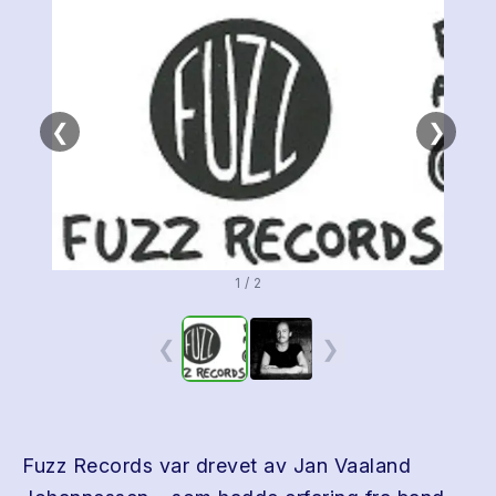
❮
❯
1 / 2
❮
❯
Fuzz Records var drevet av Jan Vaaland