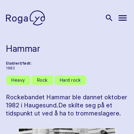
menu
search
Hammar
Etablert/født:
1982
Heavy
Rock
Hard rock
Rockebandet Hammar ble dannet oktober
1982 i Haugesund.De skilte seg på et
tidspunkt ut ved å ha to trommeslagere.