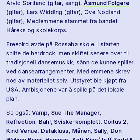
Arvid Sortland (gitar, sang),
Åsmund Folgerø
(gitar), Lars Widding (gitar), Ove Nodland
(gitar), Medlemmene stammet fra bandet
Håreks og skolekorps.
Freebird øvde på Rossabø skole. I starten
spilte de hardrock, men skiftet senere over til
tradisjonell dansemusikk, sånn de kunne spiller
ved dansearrangementer. Medlemmene skrev
noe av materiellet selv. Utstyret ble kjøpt fra
USA. Ambisjonene var å spille på det lokale
plan.
Se også:
Vamp
,
Sue The Manager
,
Reflection
,
Bah!
,
Sviske-komplott
.
Coitus 2
,
Kind Venue
,
Datakluss
,
Månen
,
Sally
,
Don
Walium Band
,
Hammar
,
Anti-Kiss/Jeff Kødd &