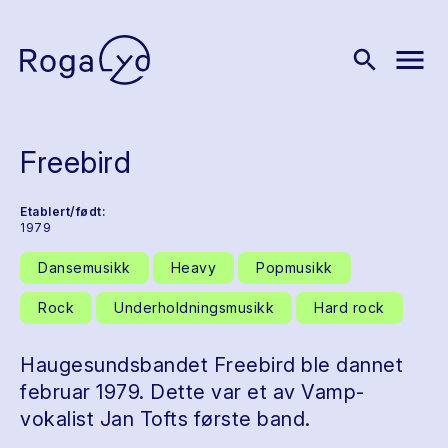
menu
search
Freebird
Etablert/født:
1979
Dansemusikk
Heavy
Popmusikk
Rock
Underholdningsmusikk
Hard rock
Haugesundsbandet Freebird ble dannet
februar 1979. Dette var et av Vamp-
vokalist Jan Tofts første band.