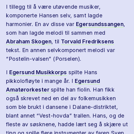
I tillegg til å være utøvende musiker,
komponerte Hansen selv, samt lagde
harmonier. En av disse var
Egersundssangen
,
som han lagde melodi til sammen med
Abraham Skogen
, til
Torvald Fredriksens
tekst. En annen selvkomponert melodi var
“Postelin-valsen” (Porselen).
I
Egersund Musikkorps
spilte Hans
pikkolofløyte i mange år. I
Egersund
Amatørorkester
spilte han fiolin. Han fikk
også skrevet ned en del av folkemusikken
som ble brukt i dansene i Dalane-distriktet,
blant annet “Vest-hovda” trallen. Hans, og de
fleste av søsknene, hadde lært seg å skjære ut
ting og spille flere instrumenter av faren Sven,