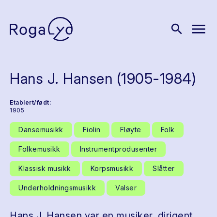
menu
search
Hans J. Hansen (1905-1984)
Etablert/født:
1905
Dansemusikk
Fiolin
Fløyte
Folk
Folkemusikk
Instrumentprodusenter
Klassisk musikk
Korpsmusikk
Slåtter
Underholdningsmusikk
Valser
Hans J. Hansen var en musiker, dirigent,