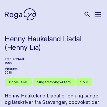
menu
search
Henny Haukeland Liadal
(Henny Lia)
Etablert/født:
1999
Virksom:
2018
Popmusikk
Singers/songwriters
Soul
Henny Haukeland Liadal er en ung sanger
og låtskriver fra Stavanger, oppvokst der