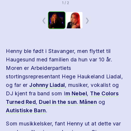
1 / 2
❮
❯
Henny ble født i Stavanger, men flyttet til
Haugesund med familien da hun var 10 år.
Moren er Arbeiderpartiets
stortingsrepresentant Hege Haukeland Liadal,
og far er
Johnny Liadal
, musiker, vokalist og
DJ kjent fra band som I
m Nebel
,
The Colors
Turned Red
,
Duel in the sun
.
Månen
og
Autistiske Barn
.
Som musikkelsker, fant Henny ut at dette var