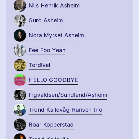
Nils Henrik Asheim
Guro Asheim
Nora Myrset Asheim
Fee Foo Yeah
Tordivel
HELLO GOODBYE
Ingvaldsen/Sundland/Asheim
Trond Kallevåg Hansen trio
Roar Kopperstad