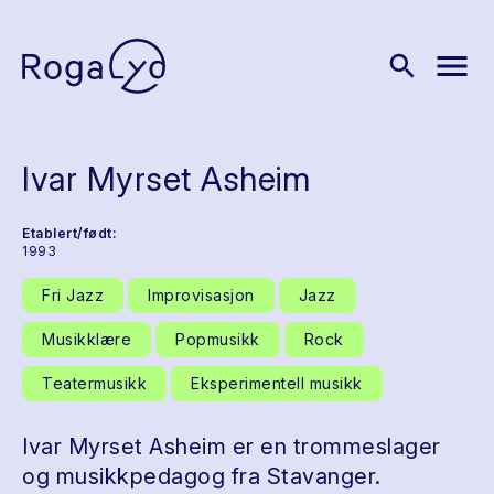
menu
search
Ivar Myrset Asheim
Etablert/født:
1993
Fri Jazz
Improvisasjon
Jazz
Musikklære
Popmusikk
Rock
Teatermusikk
Eksperimentell musikk
Ivar Myrset Asheim er en trommeslager
og musikkpedagog fra Stavanger.