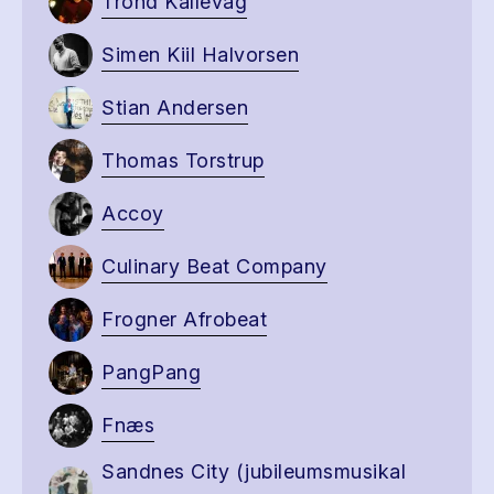
Trond Kallevåg
Simen Kiil Halvorsen
Stian Andersen
Thomas Torstrup
Accoy
Culinary Beat Company
Frogner Afrobeat
PangPang
Fnæs
Sandnes City (jubileumsmusikal