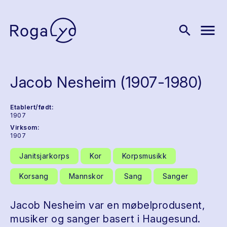
menu
search
Jacob Nesheim (1907-1980)
Etablert/født:
1907
Virksom:
1907
Janitsjarkorps
Kor
Korpsmusikk
Korsang
Mannskor
Sang
Sanger
Jacob Nesheim var en møbelprodusent,
musiker og sanger basert i Haugesund.