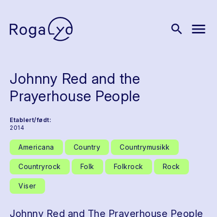
menu
search
Johnny Red and the
Prayerhouse People
Etablert/født:
2014
Americana
Country
Countrymusikk
Countryrock
Folk
Folkrock
Rock
Viser
Johnny Red and The Prayerhouse People