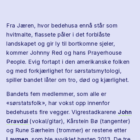
Fra Jæren, hvor bedehusa ennå står som
hvitmalte, flassete påler i det forblåste
landskapet og gir ly til bortkomne sjeler,
kommer Johnny Red og hans Prayerhouse
People. Evig fortapt i den amerikanske folken
og med forkjærlighet for sørstatsmytologi,
spiller bandet låter om tro, død og kjærlighet.
Bandets fem medlemmer, som alle er
«sørstatsfolk», har vokst opp innenfor
bedehusets fire vegger. Vigrestadkarene
John
Gravdal
(vokal/gitar), Kårstein Bø (tangenter)
og Rune Særheim (trommer) er restene etter
Laymen
, som ble avviklet høsten 2013. De tre