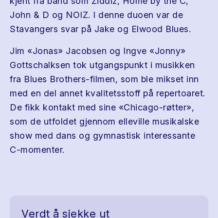
kjent fra band som Ziddiz, Home by the C,
John & D og NOIZ. I denne duoen var de
Stavangers svar på Jake og Elwood Blues.
Jim «Jonas» Jacobsen og Ingve «Jonny»
Gottschalksen tok utgangspunkt i musikken
fra Blues Brothers-filmen, som ble mikset inn
med en del annet kvalitetsstoff på repertoaret.
De fikk kontakt med sine «Chicago-røtter»,
som de utfoldet gjennom elleville musikalske
show med dans og gymnastisk interessante
C-momenter.
Verdt å sjekke ut