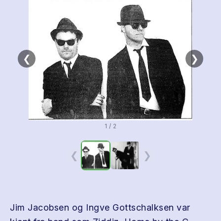
❮
❯
1 / 2
❮
❯
Jim Jacobsen og Ingve Gottschalksen var