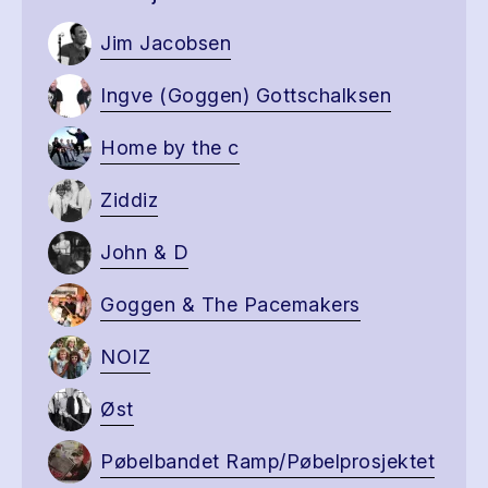
Jim Jacobsen
Ingve (Goggen) Gottschalksen
Home by the c
Ziddiz
John & D
Goggen & The Pacemakers
NOIZ
Øst
Pøbelbandet Ramp/Pøbelprosjektet