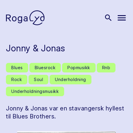
menu
search
Jonny & Jonas
Blues
Bluesrock
Popmusikk
Rnb
Rock
Soul
Underholdning
Underholdningsmusikk
Jonny & Jonas var en stavangersk hyllest
til Blues Brothers.