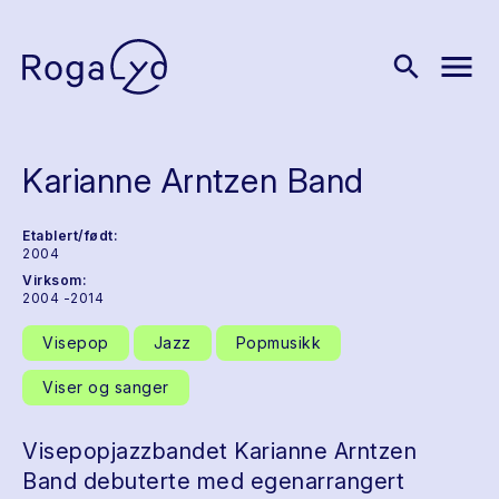
menu
search
Karianne Arntzen Band
Etablert/født:
2004
Virksom:
2004 -2014
Visepop
Jazz
Popmusikk
Viser og sanger
Visepopjazzbandet Karianne Arntzen
Band debuterte med egenarrangert