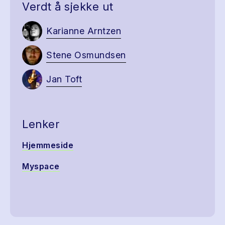
Verdt å sjekke ut
Karianne Arntzen
Stene Osmundsen
Jan Toft
Lenker
Hjemmeside
Myspace