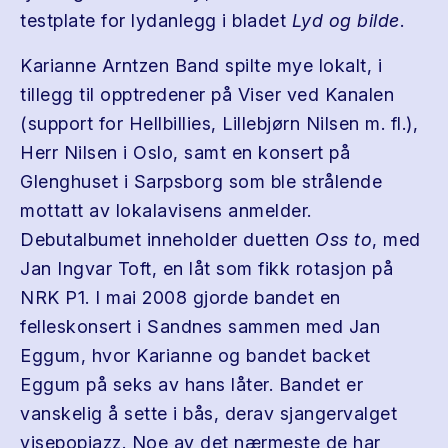
testplate for lydanlegg i bladet
Lyd og bilde
.
Karianne Arntzen Band spilte mye lokalt, i
tillegg til opptredener på Viser ved Kanalen
(support for Hellbillies, Lillebjørn Nilsen m. fl.),
Herr Nilsen i Oslo, samt en konsert på
Glenghuset i Sarpsborg som ble strålende
mottatt av lokalavisens anmelder.
Debutalbumet inneholder duetten
Oss to
, med
Jan Ingvar Toft, en låt som fikk rotasjon på
NRK P1. I mai 2008 gjorde bandet en
felleskonsert i Sandnes sammen med Jan
Eggum, hvor Karianne og bandet backet
Eggum på seks av hans låter. Bandet er
vanskelig å sette i bås, derav sjangervalget
visepopjazz. Noe av det nærmeste de har