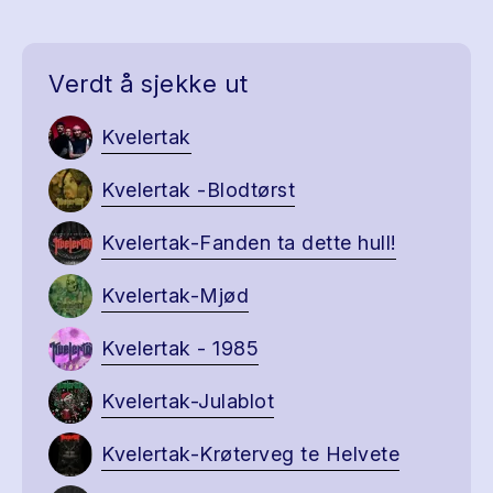
Verdt å sjekke ut
Kvelertak
Kvelertak -Blodtørst
Kvelertak-Fanden ta dette hull!
Kvelertak-Mjød
Kvelertak - 1985
Kvelertak-Julablot
Kvelertak-Krøterveg te Helvete