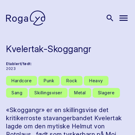
menu
search
Kvelertak-Skoggangr
Etablert/født:
2023
Hardcore
Punk
Rock
Heavy
Sang
Skillingsviser
Metal
Slagere
«Skoggangr» er en skillingsvise det
kritikerroste stavangerbandet Kvelertak
lagde om den mytiske Helmut von
Botnlaus , født som tyskerbarn på Moi.