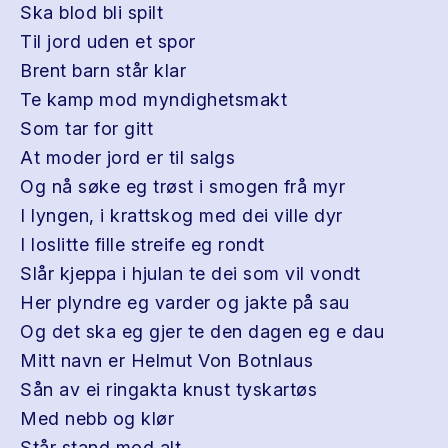
Ska blod bli spilt
Til jord uden et spor
Brent barn står klar
Te kamp mod myndighetsmakt
Som tar for gitt
At moder jord er til salgs
Og nå søke eg trøst i smogen frå myr
I lyngen, i krattskog med dei ville dyr
I loslitte fille streife eg rondt
Slår kjeppa i hjulan te dei som vil vondt
Her plyndre eg varder og jakte på sau
Og det ska eg gjer te den dagen eg e dau
Mitt navn er Helmut Von Botnlaus
Sån av ei ringakta knust tyskartøs
Med nebb og klør
Står stand mod alt