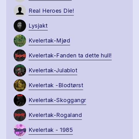
Real Heroes Die!
Lysjakt
Kvelertak-Mjød
Kvelertak-Fanden ta dette hull!
Kvelertak-Julablot
Kvelertak -Blodtørst
Kvelertak-Skoggangr
Kvelertak-Rogaland
Kvelertak - 1985