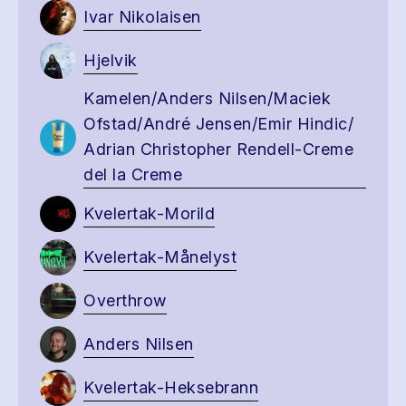
Ivar Nikolaisen
Hjelvik
Kamelen/Anders Nilsen/Maciek
Ofstad/André Jensen/Emir Hindic/
Adrian Christopher Rendell-Creme
del la Creme
Kvelertak-Morild
Kvelertak-Månelyst
Overthrow
Anders Nilsen
Kvelertak-Heksebrann