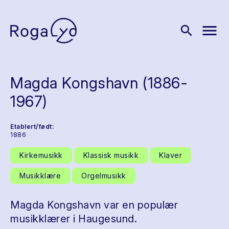
menu
search
Magda Kongshavn (1886-
1967)
Etablert/født:
1886
Kirkemusikk
Klassisk musikk
Klaver
Musikklære
Orgelmusikk
Magda Kongshavn var en populær
musikklærer i Haugesund.