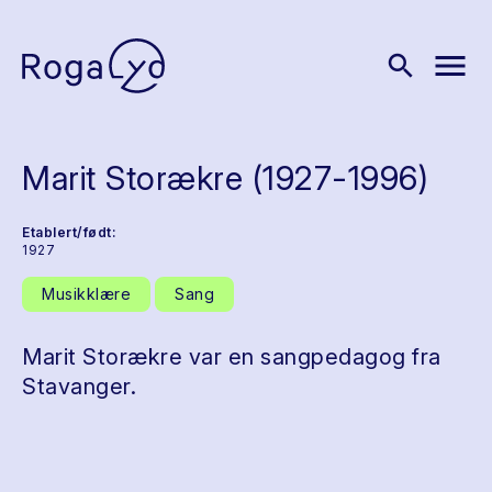
menu
search
Marit Storækre (1927-1996)
Etablert/født:
1927
Musikklære
Sang
Marit Storækre var en sangpedagog fra
Stavanger.