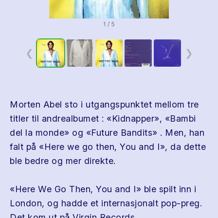
1 / 5
❮
❯
Morten Abel sto i utgangspunktet mellom tre
titler til andrealbumet : «Kidnapper», «Bambi
del la monde» og «Future Bandits» . Men, han
falt på «Here we go then, You and I», da dette
ble bedre og mer direkte.
«Here We Go Then, You and I» ble spilt inn i
London, og hadde et internasjonalt pop-preg.
Det kom ut på Virgin Records.