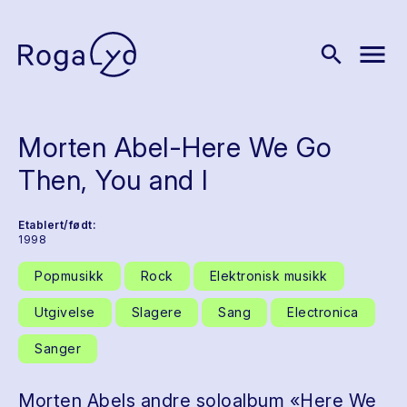
menu
search
Morten Abel-Here We Go
Then, You and I
Etablert/født:
1998
Popmusikk
Rock
Elektronisk musikk
Utgivelse
Slagere
Sang
Electronica
Sanger
Morten Abels andre soloalbum «Here We