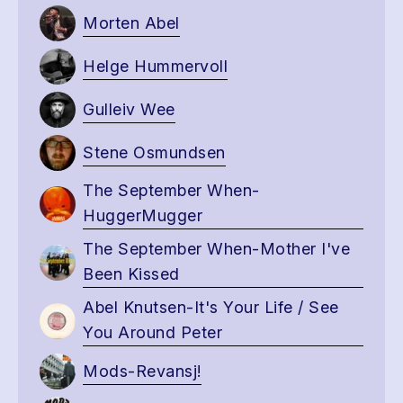
Morten Abel
Helge Hummervoll
Gulleiv Wee
Stene Osmundsen
The September When-
HuggerMugger
The September When-Mother I've
Been Kissed
Abel Knutsen-It's Your Life / See
You Around Peter
Mods-Revansj!