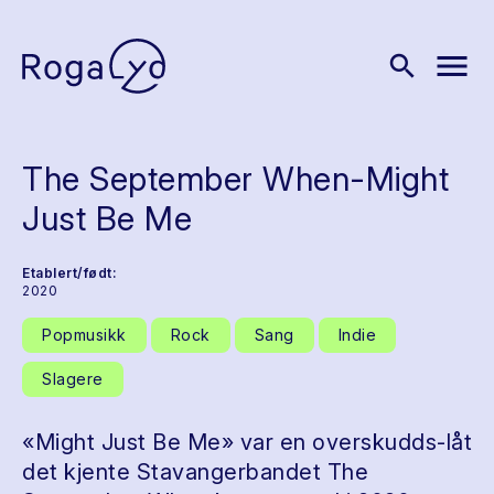
menu
search
The September When-Might
Just Be Me
Etablert/født:
2020
Popmusikk
Rock
Sang
Indie
Slagere
«Might Just Be Me» var en overskudds-låt
det kjente Stavangerbandet The