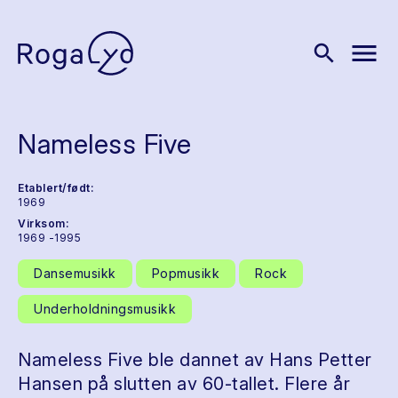
menu
search
Nameless Five
Etablert/født:
1969
Virksom:
1969 -1995
Dansemusikk
Popmusikk
Rock
Underholdningsmusikk
Nameless Five ble dannet av Hans Petter
Hansen på slutten av 60-tallet. Flere år