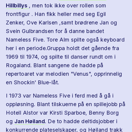
Hillbillys
, men tok ikke over rollen som
frontfigur . Han fikk heller med seg Egil
Zenker, Ove Karlsen ,samt brødrene Jan og
Svein Gulbrandsen for å danne bandet
Nameless Five. Tore Alm spilte også keyboard
her i en periode.Gruppa holdt det gående fra
1969 til 1974, og spilte til danser rundt om i
Rogaland. Blant sangene de hadde på
repertoaret var melodien "Venus", opprinnelig
en Shockin' Blue-låt.
I 1973 var Nameless Five i ferd med å gå i
oppløsning. Blant tilskuerne på en spillejobb på
Hotell Alstor var Kirsti Sparboe, Benny Borg
og
Jan Høiland
. De to hadde deltidsjobber i
konkurrende plateselskaper, og Høiland trakk