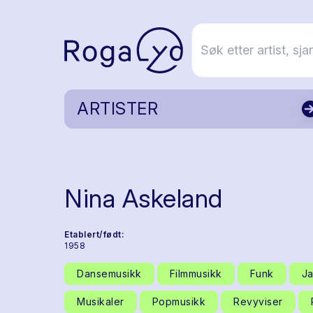
ARTISTER
Nina Askeland
Etablert/født:
1958
Dansemusikk
Filmmusikk
Funk
J
Musikaler
Popmusikk
Revyviser