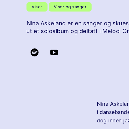
Viser
Viser og sanger
Nina Askeland er en sanger og skuespi
ut et soloalbum og deltatt i Melodi G
Nina Askelan
i danseband
dog innen jaz