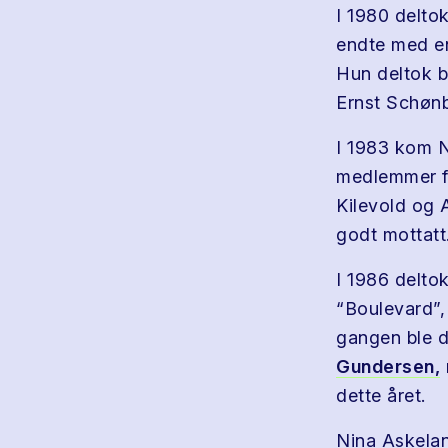
I 1980 delto
endte med en
Hun deltok b
Ernst Schønb
I 1983 kom N
medlemmer fr
Kilevold og 
godt mottatt
I 1986 delto
“Boulevard”
gangen ble d
Gundersen,
dette året.
Nina Askelan