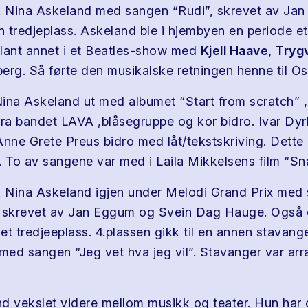
k Nina Askeland med sangen “Rudi”, skrevet av Ja
 tredjeplass. Askeland ble i hjembyen en periode ett
lant annet i et Beatles-show med
Kjell Haave,
Tryg
erg. Så førte den musikalske retningen henne til Os
ina Askeland ut med albumet “Start from scratch” ,
a bandet LAVA ,blåsegruppe og kor bidro. Ivar Dyr
Anne Grete Preus bidro med låt/tekstskriving. Dette
. To av sangene var med i Laila Mikkelsens film “Sna
k Nina Askeland igjen under Melodi Grand Prix med
, skrevet av Jan Eggum og Svein Dag Hauge. Også
et tredjeeplass. 4.plassen gikk til en annen stavang
med sangen “Jeg vet hva jeg vil”. Stavanger var ar
d vekslet videre mellom musikk og teater. Hun har 