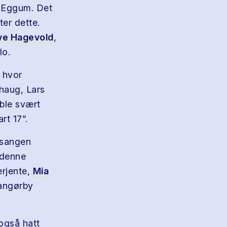
n Eggum. Det
er dette.
ve Hagevold
,
lo.
 hvor
haug, Lars
 ble svært
rt 17”.
 sangen
 denne
erjente,
Mia
rangørby
også hatt