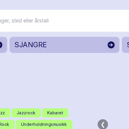
SJANGRE
azz
Jazzrock
Kabaret
❮
Rock
Underholdningsmusikk