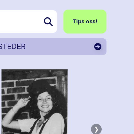
Tips oss!
STEDER
❯