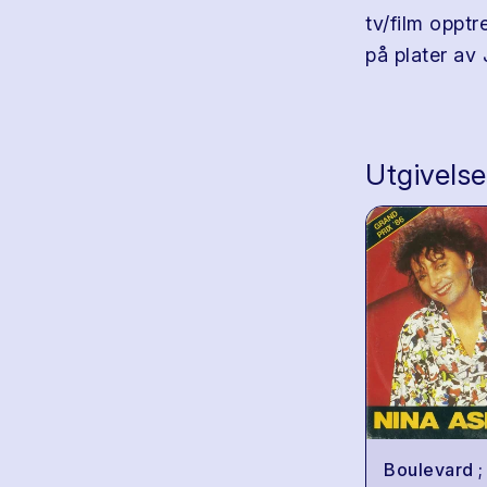
tv/film opptr
på plater a
Utgivelse
Boulevard ;