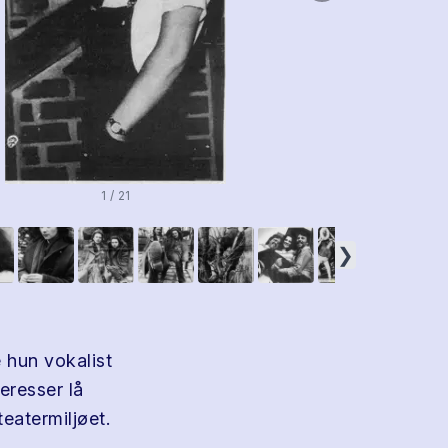
1 / 21
❯
 hun vokalist
eresser lå
eatermiljøet.