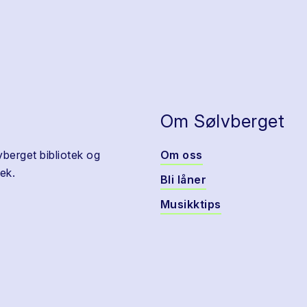
Om Sølvberget
vberget bibliotek og
Om oss
ek.
Bli låner
Musikktips