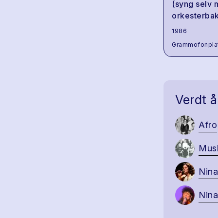
(syng selv
orkesterba
1986
Grammofonpla
Verdt å
Afro
Mus
Nina
Nina