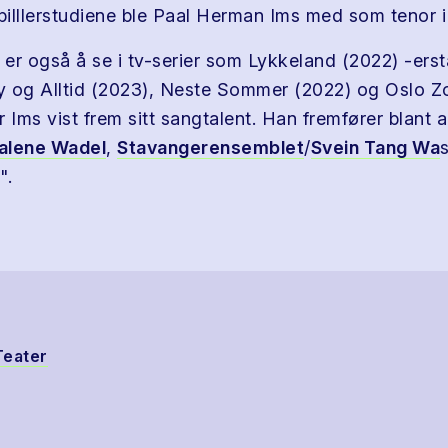
illlerstudiene ble Paal Herman Ims med som tenor i
er også å se i tv-serier som Lykkeland (2022) -erst
y og Alltid (2023), Neste Sommer (2022) og Oslo Zo
 Ims vist frem sitt sangtalent. Han fremfører blant 
lene Wadel
,
Stavangerensemblet
/
Svein Tang Wa
".
Teater