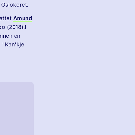
 Oslokoret.
attet
Amund
o (2018).I
annen en
s "Kan'kje