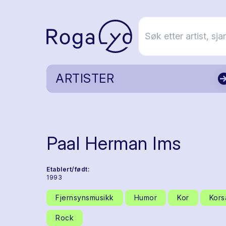
ARTISTER
Paal Herman Ims
Etablert/født:
1993
Fjernsynsmusikk
Humor
Kor
Kors
Rock