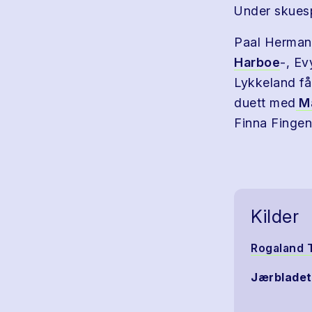
Under skuesp
Paal Herman 
Harboe
-, Ev
Lykkeland får
duett med
Ma
Finna Fingen
Kilder
Rogaland 
Jærbladet