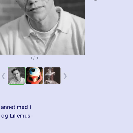
1 / 3
❮
❯
 annet med i
 og Lillemus-