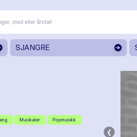
SJANGRE
ang
Musikaler
Popmusikk
❮