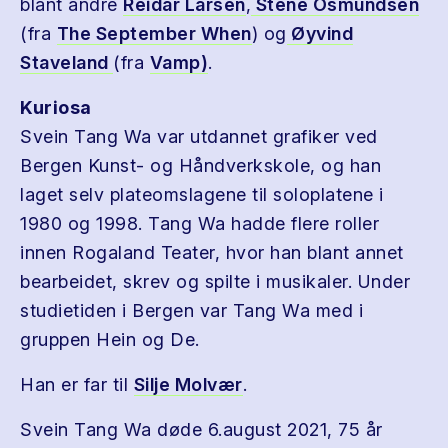
blant andre
Reidar Larsen
,
Stene Osmundsen
(fra
The September When
) og
Øyvind
Staveland
(fra
Vamp)
.
Kuriosa
Svein Tang Wa var utdannet grafiker ved
Bergen Kunst- og Håndverkskole, og han
laget selv plateomslagene til soloplatene i
1980 og 1998. Tang Wa hadde flere roller
innen Rogaland Teater, hvor han blant annet
bearbeidet, skrev og spilte i musikaler. Under
studietiden i Bergen var Tang Wa med i
gruppen Hein og De.
Han er far til
Silje Molvær
.
Svein Tang Wa døde 6.august 2021, 75 år