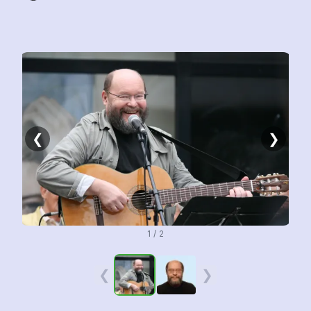
❮
❯
1 / 2
❮
❯