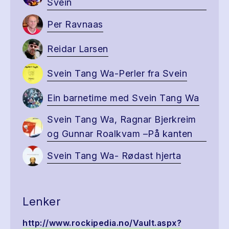
Svein
Per Ravnaas
Reidar Larsen
Svein Tang Wa-Perler fra Svein
Ein barnetime med Svein Tang Wa
Svein Tang Wa, Ragnar Bjerkreim
og Gunnar Roalkvam –På kanten
Svein Tang Wa- Rødast hjerta
Lenker
http://www.rockipedia.no/Vault.aspx?