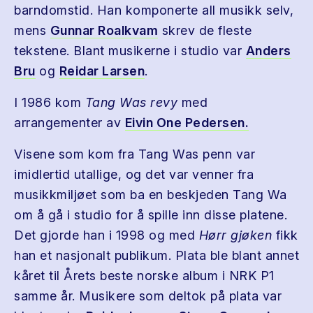
barndomstid. Han komponerte all musikk selv,
mens
Gunnar Roalkvam
skrev de fleste
tekstene. Blant musikerne i studio var
Anders
Bru
og
Reidar Larsen
.
I 1986 kom
Tang Was revy
med
arrangementer av
Eivin One Pedersen.
Visene som kom fra Tang Was penn var
imidlertid utallige, og det var venner fra
musikkmiljøet som ba en beskjeden Tang Wa
om å gå i studio for å spille inn disse platene.
Det gjorde han i 1998 og med
Hørr gjøken
fikk
han et nasjonalt publikum. Plata ble blant annet
kåret til Årets beste norske album i NRK P1
samme år. Musikere som deltok på plata var