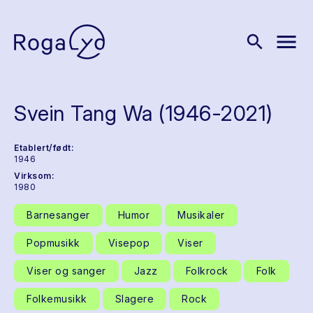
menu
search
Svein Tang Wa (1946-2021)
Etablert/født:
1946
Virksom:
1980
Barnesanger
Humor
Musikaler
Popmusikk
Visepop
Viser
Viser og sanger
Jazz
Folkrock
Folk
Folkemusikk
Slagere
Rock