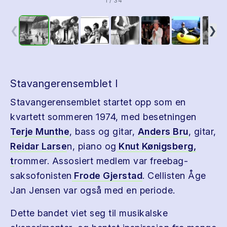
1 / 34
❮
❯
Stavangerensemblet I
Stavangerensemblet startet opp som en
kvartett sommeren 1974, med besetningen
Terje Munthe
, bass og gitar,
Anders Bru
, gitar,
Reidar Larse
n, piano og
Knut Kønigsberg,
t
rommer. Assosiert medlem var freebag-
saksofonisten
Frode Gjerstad
. Cellisten Åge
Jan Jensen var også med en periode.
Dette bandet viet seg til musikalske