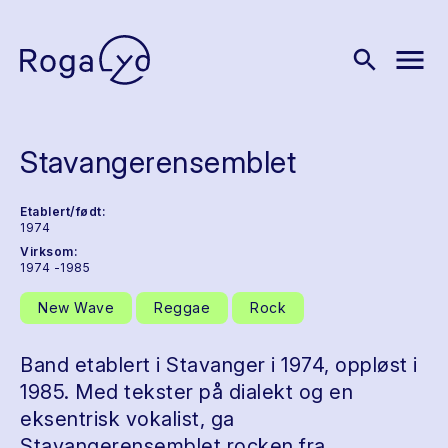
menu
search
Stavangerensemblet
Etablert/født:
1974
Virksom:
1974 -1985
New Wave
Reggae
Rock
Band etablert i Stavanger i 1974, oppløst i
1985. Med tekster på dialekt og en
eksentrisk vokalist, ga
Stavangerensemblet rocken fra