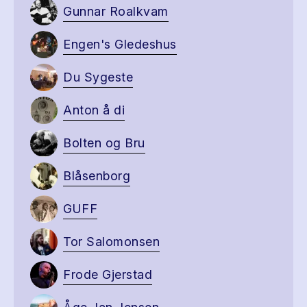
Gunnar Roalkvam
Engen's Gledeshus
Du Sygeste
Anton å di
Bolten og Bru
Blåsenborg
GUFF
Tor Salomonsen
Frode Gjerstad