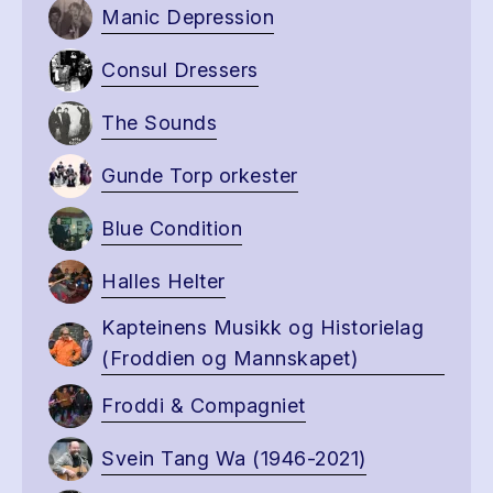
Manic Depression
Consul Dressers
The Sounds
Gunde Torp orkester
Blue Condition
Halles Helter
Kapteinens Musikk og Historielag
(Froddien og Mannskapet)
Froddi & Compagniet
Svein Tang Wa (1946-2021)