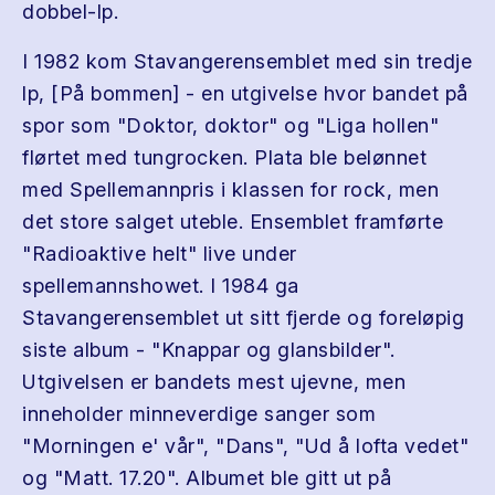
dobbel-lp.
I 1982 kom Stavangerensemblet med sin tredje
lp, [På bommen] - en utgivelse hvor bandet på
spor som "Doktor, doktor" og "Liga hollen"
flørtet med tungrocken. Plata ble belønnet
med Spellemannpris i klassen for rock, men
det store salget uteble. Ensemblet framførte
"Radioaktive helt" live under
spellemannshowet. I 1984 ga
Stavangerensemblet ut sitt fjerde og foreløpig
siste album - "Knappar og glansbilder".
Utgivelsen er bandets mest ujevne, men
inneholder minneverdige sanger som
"Morningen e' vår", "Dans", "Ud å lofta vedet"
og "Matt. 17.20". Albumet ble gitt ut på