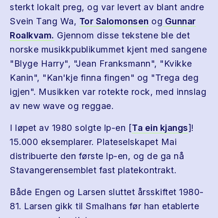
sterkt lokalt preg, og var levert av blant andre
Svein Tang Wa,
Tor Salomonsen
og
Gunnar
Roalkvam.
Gjennom disse tekstene ble det
norske musikkpublikummet kjent med sangene
"Blyge Harry", "Jean Franksmann", "Kvikke
Kanin", "Kan'kje finna fingen" og "Trega deg
igjen". Musikken var rotekte rock, med innslag
av new wave og reggae.
I løpet av 1980 solgte lp-en [
Ta ein kjangs
]!
15.000 eksemplarer. Plateselskapet Mai
distribuerte den første lp-en, og de ga nå
Stavangerensemblet fast platekontrakt.
Både Engen og Larsen sluttet årsskiftet 1980-
81. Larsen gikk til Smalhans før han etablerte