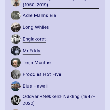
(1950-2019)
Adle Manns Eie
Long Whiles
Englakoret
Mr.Eddy
Terje Munthe
Froddies Hot Five
Blue Hawaii
Oddvar «Nøkken» Nøkling (1947-
2022)