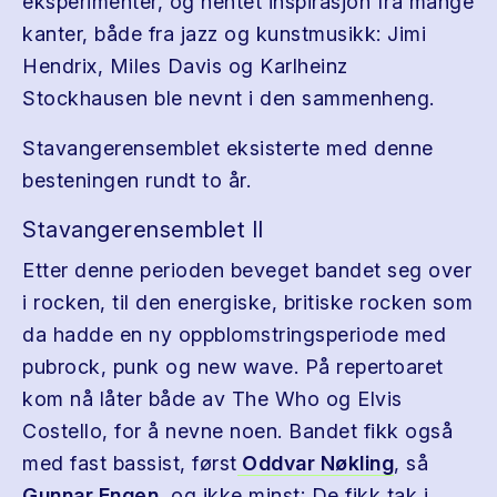
eksperimenter, og hentet inspirasjon fra mange
kanter, både fra jazz og kunstmusikk: Jimi
Hendrix, Miles Davis og Karlheinz
Stockhausen ble nevnt i den sammenheng.
Stavangerensemblet eksisterte med denne
besteningen rundt to år.
Stavangerensemblet II
Etter denne perioden beveget bandet seg over
i rocken, til den energiske, britiske rocken som
da hadde en ny oppblomstringsperiode med
pubrock, punk og new wave. På repertoaret
kom nå låter både av The Who og Elvis
Costello, for å nevne noen. Bandet fikk også
med fast bassist, først
Oddvar Nøkling
, så
Gunnar Engen
, og ikke minst: De fikk tak i