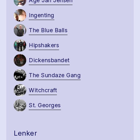
Åge Jan Jensen
Ingenting
The Blue Balls
Hipshakers
Dickensbandet
The Sundaze Gang
Witchcraft
St. Georges
Lenker