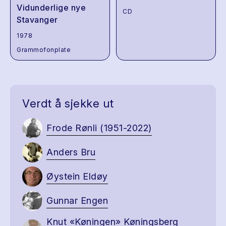
Vidunderlige nye
CD
Stavanger
1978
Grammofonplate
Verdt å sjekke ut
Frode Rønli (1951-2022)
Anders Bru
Øystein Eldøy
Gunnar Engen
Knut «Køningen» Køningsberg