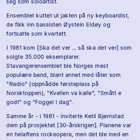
seg som soloartist.
Ensemblet kuttet ut jakten på ny keyboardist,
de fikk inn bassisten Øystein Eldøy og
fortsatte som kvartett.
I 1981 kom [Ska det ver ... så ska det ver] som
solgte 35.000 eksemplarer.
Stavangerensemblet ble Norges mest
populære band, blant annet med låter som
"Radio" (oppnådde førsteplass på
Norsktoppen), "Kvellen va kalle", "Smått e
godt" og "Foggel i dag".
Samme år - i 1981 - inviterte Ketil Bjørnstad
dem på prosjektet [30-årskrigen]. Planene var
en helaftens rockeopera, men det ble med en