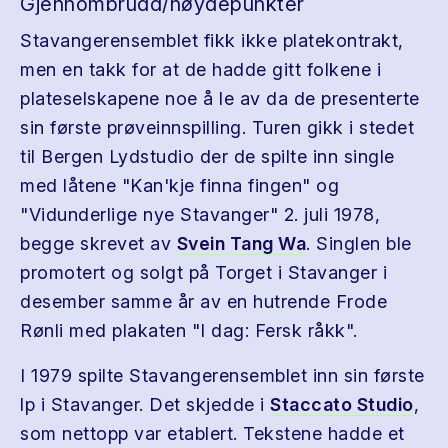
Gjennombrudd/høydepunkter
Stavangerensemblet fikk ikke platekontrakt,
men en takk for at de hadde gitt folkene i
plateselskapene noe å le av da de presenterte
sin første prøveinnspilling. Turen gikk i stedet
til Bergen Lydstudio der de spilte inn single
med låtene "Kan'kje finna fingen" og
"Vidunderlige nye Stavanger" 2. juli 1978,
begge skrevet av
Svein Tang Wa
. Singlen ble
promotert og solgt på Torget i Stavanger i
desember samme år av en hutrende Frode
Rønli med plakaten "I dag: Fersk råkk".
I 1979 spilte Stavangerensemblet inn sin første
lp i Stavanger. Det skjedde i
Staccato Studio
,
som nettopp var etablert. Tekstene hadde et