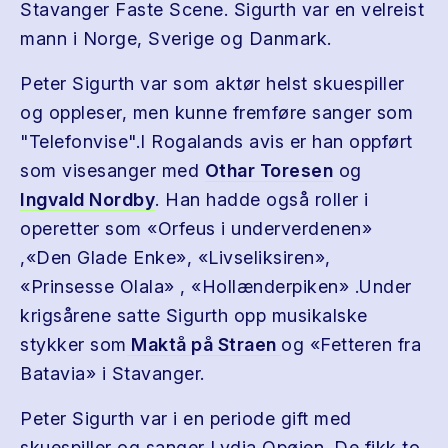
Stavanger Faste Scene. Sigurth var en velreist
mann i Norge, Sverige og Danmark.
Peter Sigurth var som aktør helst skuespiller
og oppleser, men kunne fremføre sanger som
"Telefonvise".I Rogalands avis er han oppført
som visesanger med
Othar Toresen
og
Ingvald Nordby
. Han hadde også roller i
operetter som «Orfeus i underverdenen»
,«Den Glade Enke», «Livseliksiren»,
«Prinsesse Olala» , «Hollænderpiken» .Under
krigsårene satte Sigurth opp musikalske
stykker som
Maktå på Straen
og «Fetteren fra
Batavia» i Stavanger.
Peter Sigurth var i en periode gift med
skuespiller og sanger Lydia Opøien. De fikk to