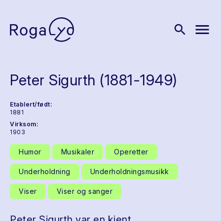
menu
search
Peter Sigurth (1881-1949)
Etablert/født:
1881
Virksom:
1903
Humor
Musikaler
Operetter
Underholdning
Underholdningsmusikk
Viser
Viser og sanger
Peter Sigurth var en kjent