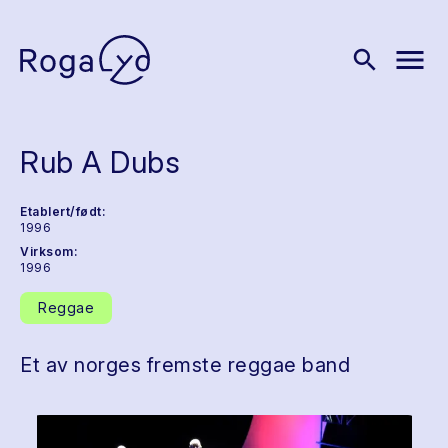
menu
search
Rub A Dubs
Etablert/født:
1996
Virksom:
1996
Reggae
Et av norges fremste reggae band