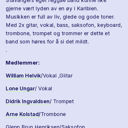
Stavangers eget reggae band kunne like
gjerne vært lyden av en øy i Karibien.
Musikken er full av liv, glede og gode toner.
Med 2x gitar, vokal, bass, saksofon, keyboard,
trombone, trompet og trommer er dette et
band som høres for å si det mildt.
.
Medlemmer:
William Helvik
/Vokal ,Giitar
Lone Ungar
/ Vokal
Didrik Ingvaldsen
/ Trompet
Arne Kolstad/
Trombone
Glenn Brun Henriksen/Saksofon