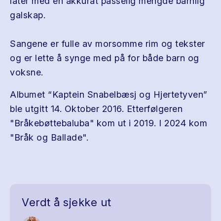
låter med en akkurat passelig mengde barnlig
galskap.
Sangene er fulle av morsomme rim og tekster
og er lette å synge med på for både barn og
voksne.
Albumet “Kaptein Snabelbæsj og Hjertetyven”
ble utgitt 14. Oktober 2016. Etterfølgeren
"Bråkebøttebaluba" kom ut i 2019. I 2024 kom
"Bråk og Ballade".
Verdt å sjekke ut