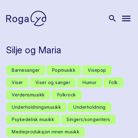
menu
search
Silje og Maria
Barnesanger
Popmusikk
Visepop
Viser
Viser og sanger
Humor
Folk
Verdensmusikk
Folkrock
Underholdningsmusikk
Underholdning
Psykedelisk musikk
Singers/songwriters
Medieproduksjon innen musikk