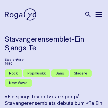
menu
search
Stavangerensemblet-Ein
Sjangs Te
Etablert/født:
1980
Rock
Popmusikk
Sang
Slagere
New Wave
«Ein sjangs te» er første spor på
Stavangerensemblets debutalbum «Ta Ein