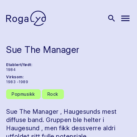
menu
search
Sue The Manager
Etablert/født:
1984
Virksom:
1983 -1989
Popmusikk
Rock
Sue The Manager , Haugesunds mest
diffuse band. Gruppen ble helter i
Haugesund , men fikk dessverre aldri
utfoldet sitt fulle potensiale.