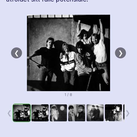
❮
❯
1 / 8
❮
❯