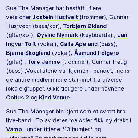
Sue The Manager har bestått i flere
versjoner
Jostein Hustveit
(trommer), Gunnar
Hustvedt (bass/kor),
Torbjørn Økland
(gitar/kor),
Øyvind Nymark
(keyboards) ,
Jan
Ingvar Toft (
vokal),
Calle Apeland
(bass),
Bjarne Skogland
(vokal),
Åsmund Folgerø
(gitar) ,
Tore Jamne
(trommer), Gunnar Haug
(bass) ,Vokalistene var kjernen i bandet, mens
de andre medlemmene stammet fra diverse
lokale grupper. Gikk tidligere under navnene
Coitus 2
og
Kind Venue
.
Sue The Manager ble kjent som et svært bra
live-band . To av deres melodier fikk ny drakt i
Vamp
, under titlene "13 humler" og