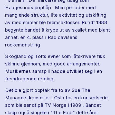
"Mariann".De markerte seg tidlig som
Haugesunds pophåp . Men perioder med
manglende struktur, lite aktivitet og utskifting
av medlemmer ble bremseklosser. Rundt 1988
begynte bandet å krype ut av skallet med blant
annet. en 4. plass i Radioavisens
rockemønstring
Skogland og Tofts evner som låtskrivere fikk
skinne gjennom, med gode arrangementer.
Musikernes samspill hadde utviklet seg i en
fremdragende retning.
Det ble gjort opptak fra to av Sue The
Managers konserter i Oslo for en konsertserie
som ble sendt på TV Norge i 1989 . Bandet
slapp også singelen "The Fool" dette året