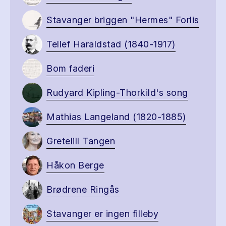
Stavanger briggen "Hermes" Forlis
Tellef Haraldstad (1840-1917)
Bom faderi
Rudyard Kipling-Thorkild's song
Mathias Langeland (1820-1885)
Gretelill Tangen
Håkon Berge
Brødrene Ringås
Stavanger er ingen filleby