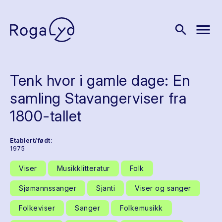
menu
search
Tenk hvor i gamle dage: En
samling Stavangerviser fra
1800-tallet
Etablert/født:
1975
Viser
Musikklitteratur
Folk
Sjømannssanger
Sjanti
Viser og sanger
Folkeviser
Sanger
Folkemusikk