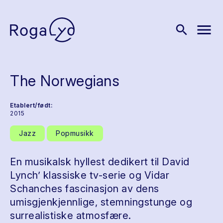
menu
search
The Norwegians
Etablert/født:
2015
Jazz
Popmusikk
En musikalsk hyllest dedikert til David
Lynch’ klassiske tv-serie og Vidar
Schanches fascinasjon av dens
umisgjenkjennlige, stemningstunge og
surrealistiske atmosfære.