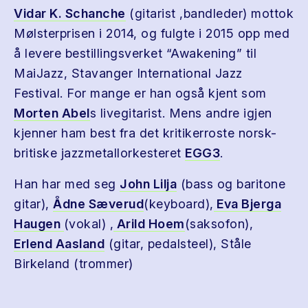
Vidar K. Schanche
(gitarist ,bandleder) mottok
Mølsterprisen i 2014, og fulgte i 2015 opp med
å levere bestillingsverket “Awakening” til
MaiJazz, Stavanger International Jazz
Festival. For mange er han også kjent som
Morten Abel
s livegitarist. Mens andre igjen
kjenner ham best fra det kritikerroste norsk-
britiske jazzmetallorkesteret
EGG3
.
Han har med seg
John Lilja
(bass og baritone
gitar),
Ådne Sæverud
(keyboard),
Eva Bjerga
Haugen
(vokal) ,
Arild Hoem
(saksofon),
Erlend Aasland
(gitar, pedalsteel), Ståle
Birkeland (trommer)