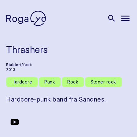
menu
search
Thrashers
Etablert/født:
2013
Hardcore
Punk
Rock
Stoner rock
Hardcore-punk band fra Sandnes.