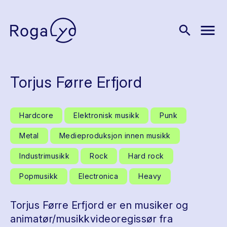
menu
search
Torjus Førre Erfjord
Hardcore
Elektronisk musikk
Punk
Metal
Medieproduksjon innen musikk
Industrimusikk
Rock
Hard rock
Popmusikk
Electronica
Heavy
Torjus Førre Erfjord er en musiker og
animatør/musikkvideoregissør fra