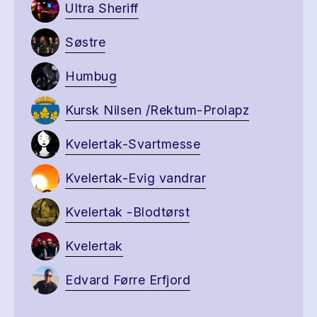
Ultra Sheriff
Søstre
Humbug
Kursk Nilsen /Rektum-Prolapz
Kvelertak-Svartmesse
Kvelertak-Evig vandrar
Kvelertak -Blodtørst
Kvelertak
Edvard Førre Erfjord