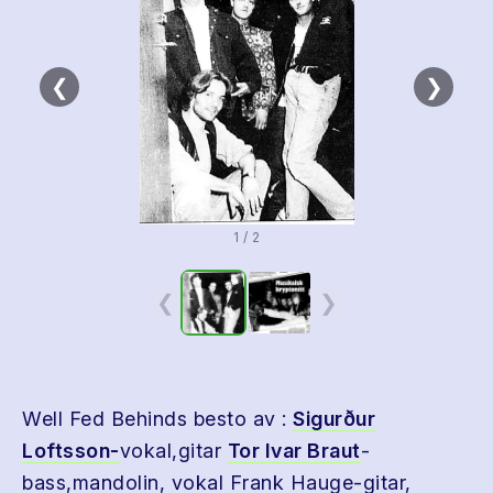
❮
❯
1 / 2
❮
❯
Well Fed Behinds besto av :
Sigurður
Loftsson-
vokal,gitar
Tor Ivar Braut
-
bass,mandolin, vokal Frank Hauge-gitar,