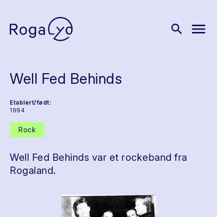
menu
search
Well Fed Behinds
Etablert/født:
1994
Rock
Well Fed Behinds var et rockeband fra
Rogaland.