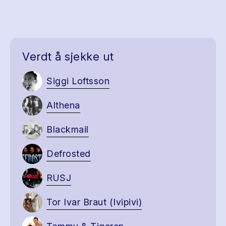
Verdt å sjekke ut
Siggi Loftsson
Althena
Blackmail
Defrosted
RUSJ
Tor Ivar Braut (Ivipivi)