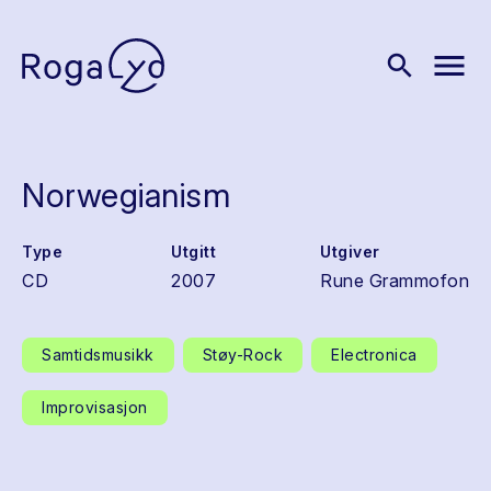
menu
search
Norwegianism
Type
Utgitt
Utgiver
CD
2007
Rune Grammofon
Samtidsmusikk
Støy-Rock
Electronica
Improvisasjon