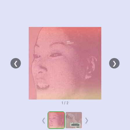
❮
❯
1 / 2
❮
❯