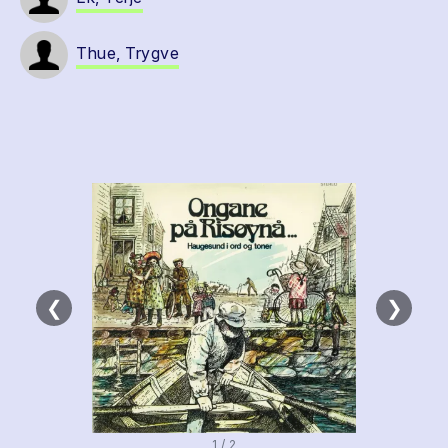
Thue, Trygve
❮
❯
1 / 2