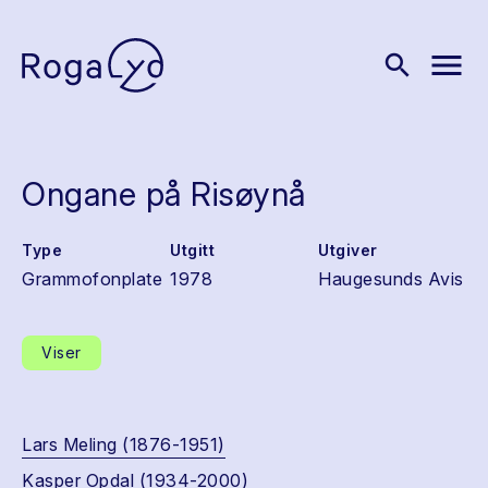
menu
search
Ongane på Risøynå
Type
Utgitt
Utgiver
Grammofonplate
1978
Haugesunds Avis
Viser
Lars Meling (1876-1951)
Kasper Opdal (1934-2000)