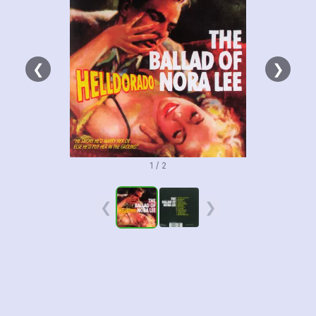
❮
❯
1 / 2
❮
❯