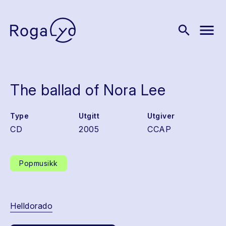
menu
search
The ballad of Nora Lee
Type
Utgitt
Utgiver
CD
2005
CCAP
Popmusikk
Helldorado