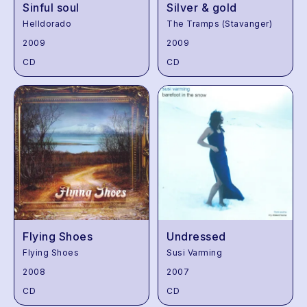
Sinful soul
Silver & gold
Helldorado
The Tramps (Stavanger)
2009
2009
CD
CD
Flying Shoes
Undressed
Flying Shoes
Susi Varming
2008
2007
CD
CD