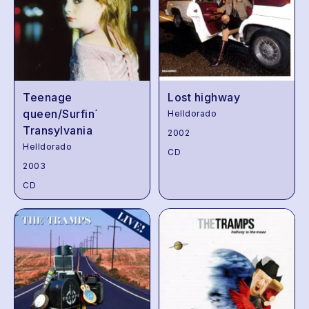
Teenage
Lost highway
queen/Surfin´
Helldorado
Transylvania
2002
Helldorado
CD
2003
CD