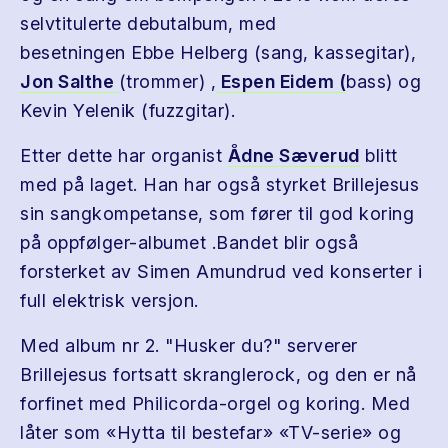
selvtitulerte debutalbum, med
besetningen Ebbe Helberg (sang, kassegitar),
Jon Salthe
(trommer) ,
Espen Eidem (
bass) og
Kevin Yelenik (fuzzgitar).
Etter dette har organist
Ådne Sæverud
blitt
med på laget. Han har også styrket Brillejesus
sin sangkompetanse, som fører til god koring
på oppfølger-albumet .Bandet blir også
forsterket av Simen Amundrud ved konserter i
full elektrisk versjon.
Med album nr 2. "Husker du?" serverer
Brillejesus fortsatt skranglerock, og den er nå
forfinet med Philicorda-orgel og koring. Med
låter som «Hytta til bestefar» «TV-serie» og