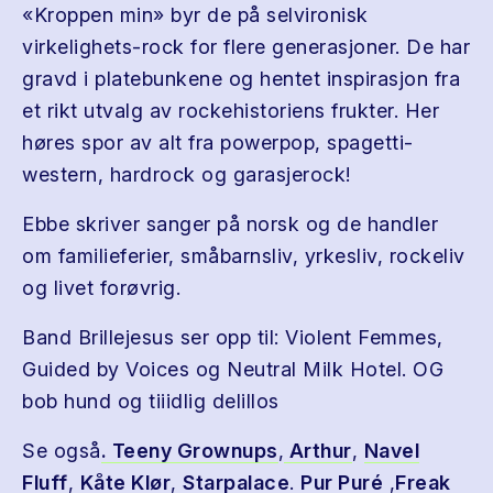
«Kroppen min» byr de på selvironisk
virkelighets-rock for flere generasjoner. De har
gravd i platebunkene og hentet inspirasjon fra
et rikt utvalg av rockehistoriens frukter. Her
høres spor av alt fra powerpop, spagetti-
western, hardrock og garasjerock!
Ebbe skriver sanger på norsk og de handler
om familieferier, småbarnsliv, yrkesliv, rockeliv
og livet forøvrig.
Band Brillejesus ser opp til: Violent Femmes,
Guided by Voices og Neutral Milk Hotel. OG
bob hund og tiiidlig delillos
Se også
. Teeny Grownups
,
Arthur
,
Navel
Fluff
,
Kåte Klør
,
Starpalace
.
Pur Puré
,
Freak