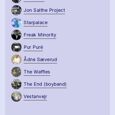
Jon Salthe Project
Starpalace
Freak Minority
Pur Puré
Ådne Sæverud
The Waffles
The End (boyband)
Vestanvejr