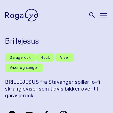
menu
search
Brillejesus
Garagerock
Rock
Viser
Viser og sanger
BRILLEJESUS fra Stavanger spiller lo-fi
skrangleviser som tidvis bikker over til
garasjerock.