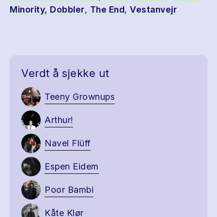
Minority
,
Dobbler
,
The End
,
Vestanvejr
Verdt å sjekke ut
Teeny Grownups
Arthur!
Navel Flüff
Espen Eidem
Poor Bambi
Kåte Klør